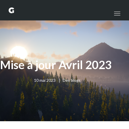
Toggl
naviga
Mise à jour Avril 2023
|
10 mai 2023
Dev blogs